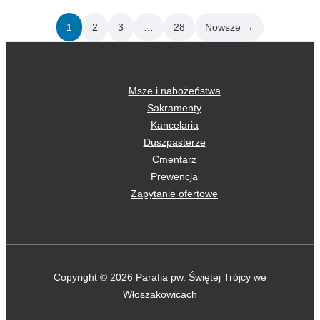
1
2
3
…
28
Nowsze →
Msze i nabożeństwa
Sakramenty
Kancelaria
Duszpasterze
Cmentarz
Prewencja
Zapytanie ofertowe
Copyright © 2026 Parafia pw. Świętej Trójcy we
Włoszakowicach