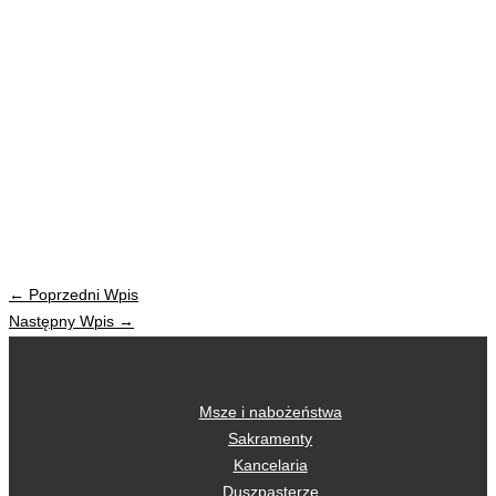
←
Poprzedni Wpis
Następny Wpis
→
Msze i nabożeństwa
Sakramenty
Kancelaria
Duszpasterze