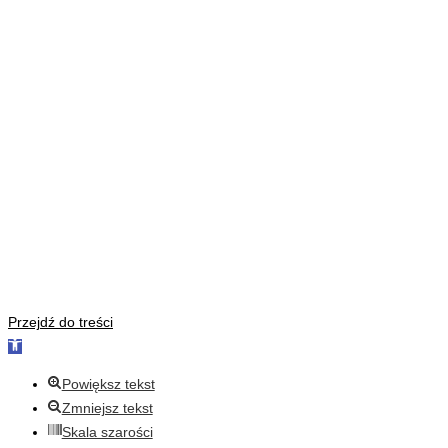
Przejdź do treści
Otwórz
pasek
Powiększ tekst
narzędzi
Zmniejsz tekst
Skala szarości